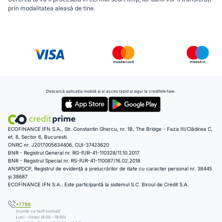
prin modalitatea aleasă de tine.
Descarcă aplicația mobilă și ai acces rapid și sigur la creditele tale.
ECOFINANCE IFN S.A., Str. Constantin Ghercu, nr. 1B, The Bridge - Faza III/Clădirea C,
et. 8, Sector 6, Bucuresti.
ONRC nr. J2017005634406, CUI-37423620
BNR - Registrul General nr. RG-PJR-41-110328/11.10.2017
BNR - Registrul Special nr. RS-PJR-41-110087/16.02.2018
ANSPDCP, Registrul de evidenţă a prelucrărilor de date cu caracter personal nr. 38445
și 38687
ECOFINANCE IFN S.A.. Este participantă la sistemul S.C. Biroul de Credit S.A.
*7788
(număr cu tarif normal)
Luni - Vineri (8:00 - 19:00)