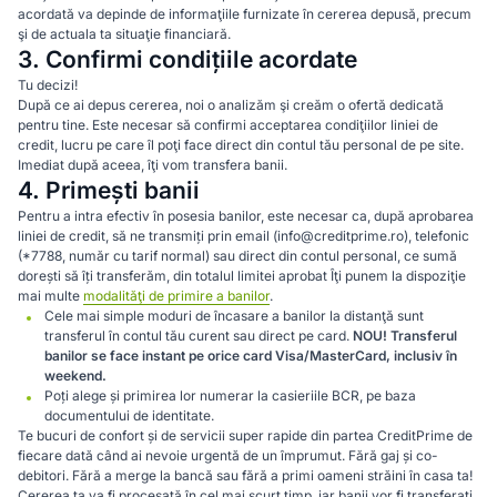
acordată va depinde de informaţiile furnizate în cererea depusă, precum
şi de actuala ta situaţie financiară.
3. Confirmi condițiile acordate
Tu decizi!
După ce ai depus cererea, noi o analizăm şi creăm o ofertă dedicată
pentru tine. Este necesar să confirmi acceptarea condiţiilor liniei de
credit, lucru pe care îl poţi face direct din contul tău personal de pe site.
Imediat după aceea, îţi vom transfera banii.
4. Primești banii
Pentru a intra efectiv în posesia banilor, este necesar ca, după aprobarea
liniei de credit, să ne transmiți prin email (info@creditprime.ro), telefonic
(*7788, număr cu tarif normal) sau direct din contul personal, ce sumă
dorești să îți transferăm, din totalul limitei aprobat Îţi punem la dispoziţie
mai multe
modalităţi de primire a banilor
.
Cele mai simple moduri de încasare a banilor la distanţă sunt
transferul în contul tău curent sau direct pe card.
NOU! Transferul
banilor se face instant pe orice card Visa/MasterCard, inclusiv în
weekend.
Poți alege și primirea lor numerar la casieriile BCR, pe baza
documentului de identitate.
Te bucuri de confort și de servicii super rapide din partea CreditPrime de
fiecare dată când ai nevoie urgentă de un împrumut. Fără gaj și co-
debitori. Fără a merge la bancă sau fără a primi oameni străini în casa ta!
Cererea ta va fi procesată în cel mai scurt timp, iar banii vor fi transferați