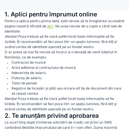
1. Aplici pentru împrumut online
Pentru a aplica pentru prima dată, este nevoie să te înregistrezi accesând
pagina noastră oficială de
aici
. Vei avea nevoie de o copie a cărţii tale de
identitate.
Atenție! Poza trebuie să fie clară astfel încât toate informațiile să fie
lizibile. Îți recomandăm să faci poza într-un spațiu luminos, fără bliț și
având cartea de identitate așezată pe un fundal neutru.
S-ar putea să mai fie nevoie să încarci și o dovadă de venit (obținut în
România), ca de exemplu:
Contractul de muncă
Actul adițional al contractului de muncă
Adeverința de salariu
Fluturaș de salariu
Talon de pensie
Registrul de încasări și plăți sau oricare alt tip de document din care
să reiasă venitul.
Atenție! Poza trebuie să fie clară astfel încât toate informațiile să fie
lizibile. Îți recomandăm să faci poza într-un spațiu luminos, fără bliț și
având cartea de identitate așezată pe un fundal neutru.
2. Te anunțăm privind aprobarea
La scurt timp după trimiterea solicitării de credit, vei primi un SMS
conţinând detaliile împrumutului pe care ţi-l vom oferi. Suma maximă