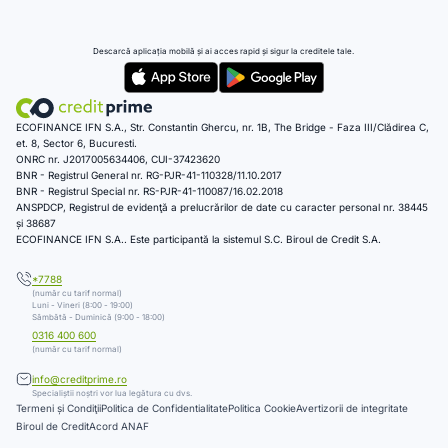
Descarcă aplicația mobilă și ai acces rapid și sigur la creditele tale.
ECOFINANCE IFN S.A., Str. Constantin Ghercu, nr. 1B, The Bridge - Faza III/Clădirea C,
et. 8, Sector 6, Bucuresti.
ONRC nr. J2017005634406, CUI-37423620
BNR - Registrul General nr. RG-PJR-41-110328/11.10.2017
BNR - Registrul Special nr. RS-PJR-41-110087/16.02.2018
ANSPDCP, Registrul de evidenţă a prelucrărilor de date cu caracter personal nr. 38445
și 38687
ECOFINANCE IFN S.A.. Este participantă la sistemul S.C. Biroul de Credit S.A.
*7788
(număr cu tarif normal)
Luni - Vineri (8:00 - 19:00)
Sâmbătă - Duminică (9:00 - 18:00)
0316 400 600
(număr cu tarif normal)
info@creditprime.ro
Specialiștii noștri vor lua legătura cu dvs.
Termeni și Condiţii
Politica de Confidentialitate
Politica Cookie
Avertizorii de integritate
Biroul de Credit
Acord ANAF