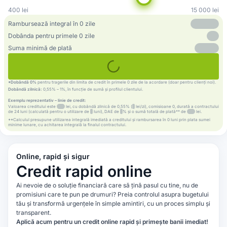
400
lei
15 000
lei
Rambursează integral în 0 zile
Dobânda pentru primele 0 zile
Suma minimă de plată
*Dobândă 0%
pentru tragerile din limita de credit în primele 0 zile de la acordare (doar pentru clienți noi).
Dobândă zilnică:
0,55% – 1%, în funcție de sumă și profilul clientului.
Exemplu reprezentativ – linie de credit:
Valoarea creditului este
lei, cu dobândă zilnică de 0,55% (
lei/zi), comisioane 0, durată a contractului
de 24 luni (calculată pentru o utilizare de
luni), DAE de
% și o sumă totală de plată** de
lei.
**Calculul presupune utilizarea integrală imediată a creditului și rambursarea în 0 luni prin plata sumei
minime lunare, cu achitarea integrală la finalul contractului.
Online, rapid și sigur
Credit rapid online
Ai nevoie de o soluție financiară care să țină pasul cu tine, nu de
promisiuni care te pun pe drumuri? Preia controlul asupra bugetului
tău și transformă urgențele în simple amintiri, cu un proces simplu și
transparent.
Aplică acum pentru un credit online rapid și primește banii imediat!