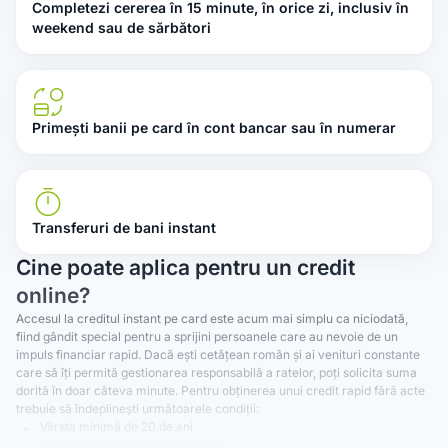
Completezi cererea în 15 minute, în orice zi, inclusiv în
weekend sau de sărbători
Primești banii pe card în cont bancar sau în numerar
Transferuri de bani instant
Cine poate aplica pentru un credit
online?
Accesul la creditul instant pe card este acum mai simplu ca niciodată,
fiind gândit special pentru a sprijini persoanele care au nevoie de un
impuls financiar rapid. Dacă ești cetățean român și ai venituri constante
care să îți permită gestionarea responsabilă a ratelor, poți solicita suma
dorită în doar câteva minute. Pentru obținerea unui credit rapid fără acte
trebuie să îndeplinești următoarele condiții:
Vârsta minimă de 20 de ani
Venituri lunare de peste 1000 lei