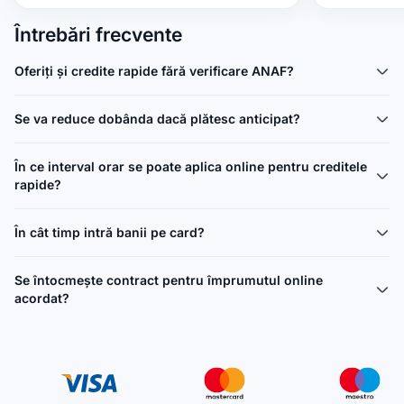
tale, pe care le poți obține 100% online.
Item
Întrebări frecvente
1
Aplică acum și obține creditul tău rapid, sigur și fără stres!
of
4
Oferiți și credite rapide fără verificare ANAF?
Se va reduce dobânda dacă plătesc anticipat?
În ce interval orar se poate aplica online pentru creditele
rapide?
În cât timp intră banii pe card?
Se întocmește contract pentru împrumutul online
acordat?