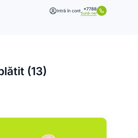
*7788
Intră în cont
Sună-ne!
lătit (13)