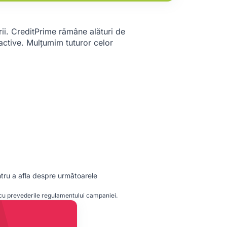
ii. CreditPrime rămâne alături de
tractive. Mulțumim tuturor celor
entru a afla despre următoarele
e cu prevederile regulamentului campaniei.