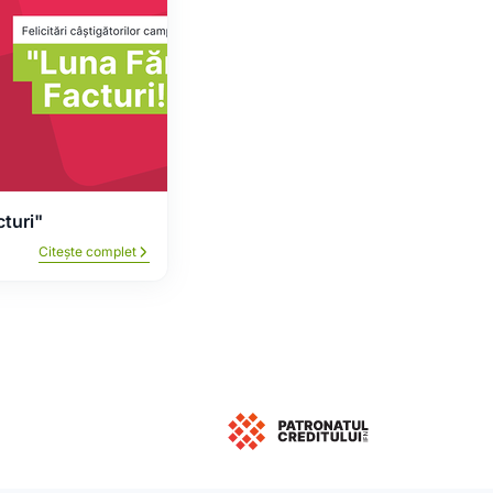
cturi"
Citește complet