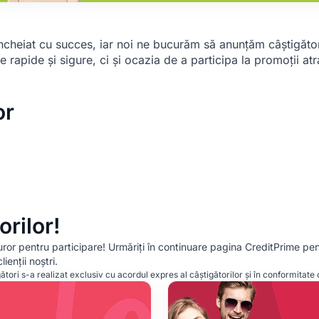
ncheiat cu succes, iar noi ne bucurăm să anunțăm câștigător
ite rapide și sigure, ci și ocazia de a participa la promoții a
or
orilor!
uturor pentru participare! Urmăriți în continuare pagina CreditPrime p
ienții noștri.
ători s-a realizat exclusiv cu acordul expres al câștigătorilor și în conformitat