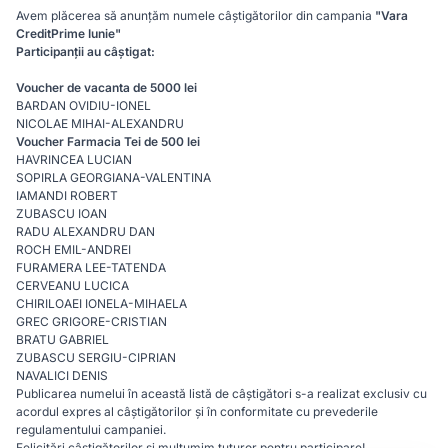
Avem plăcerea să anunțăm numele câștigătorilor din campania
"Vara
CreditPrime Iunie"
Participanții au câștigat:
Voucher de vacanta de 5000 lei
BARDAN OVIDIU-IONEL
NICOLAE MIHAI-ALEXANDRU
Voucher Farmacia Tei de 500 lei
HAVRINCEA LUCIAN
SOPIRLA GEORGIANA-VALENTINA
IAMANDI ROBERT
ZUBASCU IOAN
RADU ALEXANDRU DAN
ROCH EMIL-ANDREI
FURAMERA LEE-TATENDA
CERVEANU LUCICA
CHIRILOAEI IONELA-MIHAELA
GREC GRIGORE-CRISTIAN
BRATU GABRIEL
ZUBASCU SERGIU-CIPRIAN
NAVALICI DENIS
Publicarea numelui în această listă de câștigători s-a realizat exclusiv cu
acordul expres al câștigătorilor și în conformitate cu prevederile
regulamentului campaniei.
Felicitări câștigătorilor și mulțumim tuturor pentru participare!