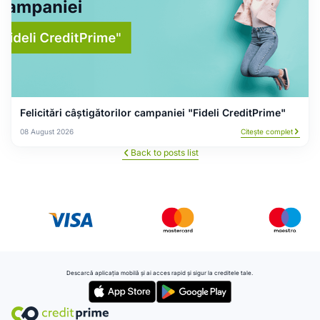
Felicitări câștigătorilor campaniei "Fideli CreditPrime"
08 August 2026
Citește complet
Back to posts list
Descarcă aplicația mobilă și ai acces rapid și sigur la creditele tale.