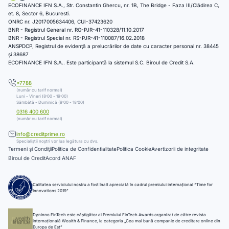
ECOFINANCE IFN S.A., Str. Constantin Ghercu, nr. 1B, The Bridge - Faza III/Clădirea C,
et. 8, Sector 6, Bucuresti.
ONRC nr. J2017005634406, CUI-37423620
BNR - Registrul General nr. RG-PJR-41-110328/11.10.2017
BNR - Registrul Special nr. RS-PJR-41-110087/16.02.2018
ANSPDCP, Registrul de evidenţă a prelucrărilor de date cu caracter personal nr. 38445
și 38687
ECOFINANCE IFN S.A.. Este participantă la sistemul S.C. Biroul de Credit S.A.
*7788
(număr cu tarif normal)
Luni - Vineri (8:00 - 19:00)
Sâmbătă - Duminică (9:00 - 18:00)
0316 400 600
(număr cu tarif normal)
info@creditprime.ro
Specialiștii noștri vor lua legătura cu dvs.
Termeni și Condiţii
Politica de Confidentialitate
Politica Cookie
Avertizorii de integritate
Biroul de Credit
Acord ANAF
Calitatea serviciului nostru a fost înalt apreciată în cadrul premiului internațional “Time for
Innovations 2019”
Dyninno FinTech este câștigător al Premiului FinTech Awards organizat de către revista
internațională Wealth & Finance, la categoria „Cea mai bună companie de creditare online din
Europa de Est”