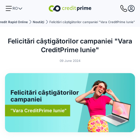
RO
redit Rapid Online
Noutăţi
Felicitări câștigătorilor campaniei "Vara CreditPrime Iunie"
Felicitări câștigătorilor campaniei "Vara
CreditPrime Iunie"
09 June 2024