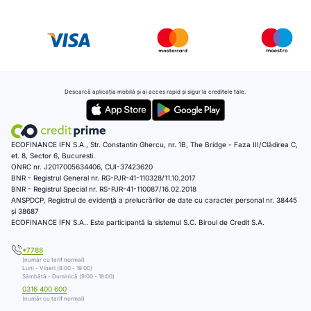
Descarcă aplicația mobilă și ai acces rapid și sigur la creditele tale.
ECOFINANCE IFN S.A., Str. Constantin Ghercu, nr. 1B, The Bridge - Faza III/Clădirea C,
et. 8, Sector 6, Bucuresti.
ONRC nr. J2017005634406, CUI-37423620
BNR - Registrul General nr. RG-PJR-41-110328/11.10.2017
BNR - Registrul Special nr. RS-PJR-41-110087/16.02.2018
ANSPDCP, Registrul de evidenţă a prelucrărilor de date cu caracter personal nr. 38445
și 38687
ECOFINANCE IFN S.A.. Este participantă la sistemul S.C. Biroul de Credit S.A.
*7788
(număr cu tarif normal)
Luni - Vineri (8:00 - 19:00)
Sâmbătă - Duminică (9:00 - 18:00)
0316 400 600
(număr cu tarif normal)