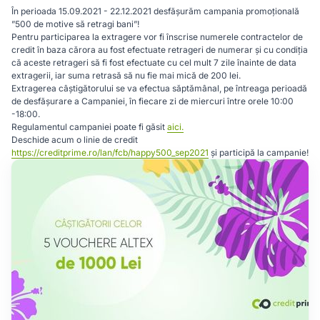
În perioada 15.09.2021 - 22.12.2021 desfășurăm campania promoțională
”500 de motive să retragi bani”!
Pentru participarea la extragere vor fi înscrise numerele contractelor de
credit în baza cărora au fost efectuate retrageri de numerar și cu condiția
că aceste retrageri să fi fost efectuate cu cel mult 7 zile înainte de data
extragerii, iar suma retrasă să nu fie mai mică de 200 lei.
Extragerea câștigătorului se va efectua săptămânal, pe întreaga perioadă
de desfășurare a Campaniei, în fiecare zi de miercuri între orele 10:00
-18:00.
Regulamentul campaniei poate fi găsit
aici.
Deschide acum o linie de credit
https://creditprime.ro/lan/fcb/happy500_sep2021
și participă la campanie!