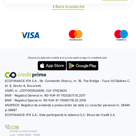
Back to posts list
Descarcă aplicația mobilă și ai acces rapid și sigur la creditele tale.
ECOFINANCE IFN S.A., Str. Constantin Ghercu, nr. 1B, The Bridge - Faza III/Clădirea C,
et. 8, Sector 6, Bucuresti.
ONRC nr. J2017005634406, CUI-37423620
BNR - Registrul General nr. RG-PJR-41-110328/11.10.2017
BNR - Registrul Special nr. RS-PJR-41-110087/16.02.2018
ANSPDCP, Registrul de evidenţă a prelucrărilor de date cu caracter personal nr. 38445
și 38687
ECOFINANCE IFN S.A.. Este participantă la sistemul S.C. Biroul de Credit S.A.
*7788
(număr cu tarif normal)
Luni - Vineri (8:00 - 19:00)