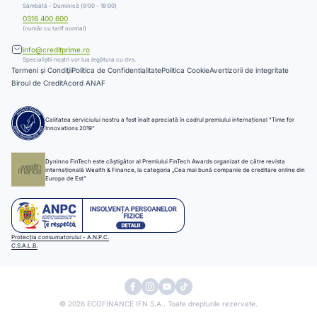
Sâmbătă - Duminică (9:00 - 18:00)
0316 400 600
(număr cu tarif normal)
info@creditprime.ro
Specialiștii noștri vor lua legătura cu dvs.
Termeni și Condiţii
Politica de Confidentialitate
Politica Cookie
Avertizorii de integritate
Biroul de Credit
Acord ANAF
Calitatea serviciului nostru a fost înalt apreciată în cadrul premiului internațional “Time for
Innovations 2019”
Dyninno FinTech este câștigător al Premiului FinTech Awards organizat de către revista
internațională Wealth & Finance, la categoria „Cea mai bună companie de creditare online din
Europa de Est”
Protecția consumatorului - A.N.P.C.
C.S.A.L.B.
© 2026 ECOFINANCE IFN S.A.. Toate drepturile rezervate.