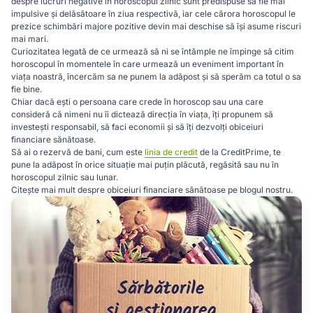
despre lucruri negative în horoscopul zilnic sunt predispuse să fie mai
impulsive și delăsătoare în ziua respectivă, iar cele cărora horoscopul le
prezice schimbări majore pozitive devin mai deschise să își asume riscuri
mai mari.
Curiozitatea legată de ce urmează să ni se întâmple ne împinge să citim
horoscopul în momentele în care urmează un eveniment important în
viața noastră, încercăm sa ne punem la adăpost și să sperăm ca totul o sa
fie bine.
Chiar dacă ești o persoana care crede în horoscop sau una care
consideră că nimeni nu îi dictează direcția în viața, îți propunem să
investești responsabil, să faci economii și să îți dezvolți obiceiuri
financiare sănătoase.
Să ai o rezervă de bani, cum este
linia de credit
de la CreditPrime, te
pune la adăpost în orice situație mai puțin plăcută, regăsită sau nu în
horoscopul zilnic sau lunar.
Citește mai mult despre obiceiuri financiare sănătoase pe blogul nostru.