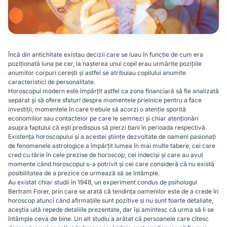
Încă din antichitate existau decizii care se luau în funcție de cum era
poziționată luna pe cer, la nașterea unui copil erau urmărite pozițiile
anumitor corpuri cerești și astfel se atribuiau copilului anumite
caracteristici de personalitate.
Horoscopul modern este împărțit astfel ca zona financiară să fie analizată
separat și să ofere sfaturi despre momentele prielnice pentru a face
investiții, momentele în care trebuie să acorzi o atenție sporită
economiilor sau contactelor pe care le semnezi și chiar atenționări
asupra faptului că ești predispus să pierzi bani în perioada respectivă.
Existența horoscopului și a acestei științe dezvoltate de oameni pasionați
de fenomenele astrologice a împărțit lumea în mai multe tabere, cei care
cred cu tărie în cele prezise de horoscop, cei indeciși și care au avut
momente când horoscopul s-a potrivit și cei care consideră că nu există
posibilitatea de a prezice ce urmează să se întâmple.
Au existat chiar studii în 1948, un experiment condus de psihologul
Bertram Forer, prin care se arată că tendința oamenilor este de a crede în
horoscop atunci când afirmațiile sunt pozitive și nu sunt foarte detaliate,
aceștia uită repede detaliile prezentate, dar își amintesc că urma să li se
întâmple ceva de bine. Un alt studiu a arătat că persoanele care citesc