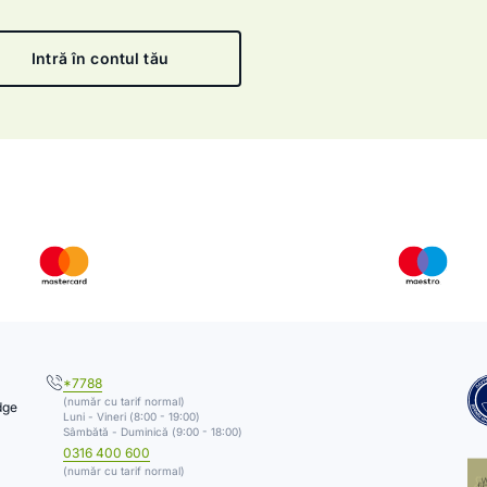
Intră în contul tău
*7788
(număr cu tarif normal)
dge
Luni - Vineri (8:00 - 19:00)
Sâmbătă - Duminică (9:00 - 18:00)
0316 400 600
(număr cu tarif normal)