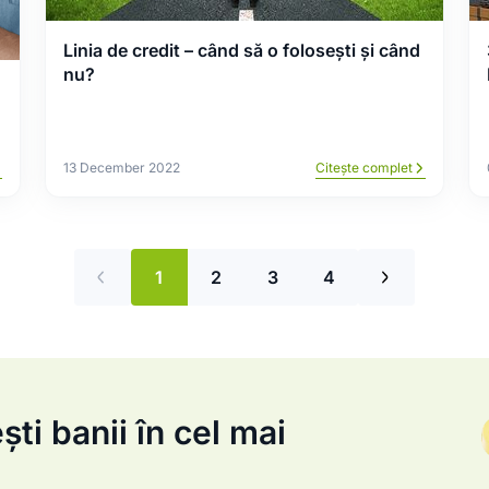
Linia de credit – când să o folosești și când
nu?
13 December 2022
Citește complet
1
2
3
4
ti banii în cel mai