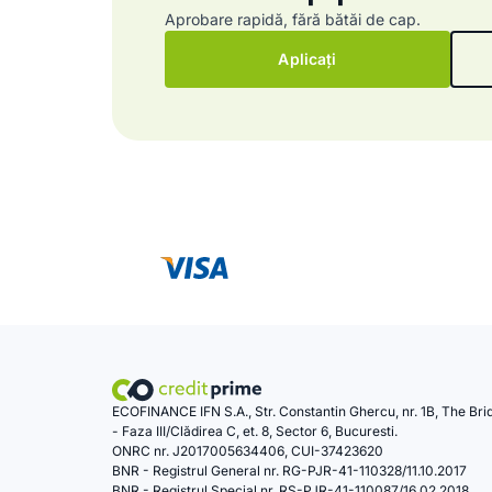
Aprobare rapidă, fără bătăi de cap.
Aplicați
ECOFINANCE IFN S.A., Str. Constantin Ghercu, nr. 1B, The Bri
- Faza III/Clădirea C, et. 8, Sector 6, Bucuresti.
ONRC nr. J2017005634406, CUI-37423620
BNR - Registrul General nr. RG-PJR-41-110328/11.10.2017
BNR - Registrul Special nr. RS-PJR-41-110087/16.02.2018