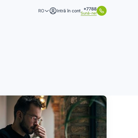
*7788
RO
Intră în cont
Sună-ne!