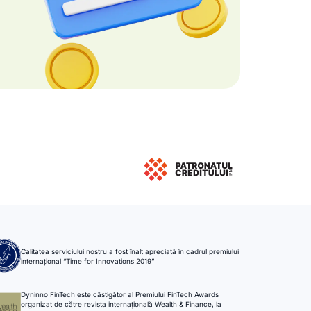
Calitatea serviciului nostru a fost înalt apreciată în cadrul premiului
internațional “Time for Innovations 2019”
Dyninno FinTech este câștigător al Premiului FinTech Awards
organizat de către revista internațională Wealth & Finance, la