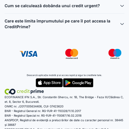
Cum se calculează dobânda unui credit urgent?
Care este limita împrumutului pe care îl pot accesa la
CreditPrime?
Descarcă aplicația mobilă și ai acces rapid și sigur la creditele tale.
ECOFINANCE IFN S.A., Str. Constantin Ghercu, nr. 1B, The Bridge - Faza III/Clădirea C,
et. 8, Sector 6, Bucuresti.
ONRC nr. J2017005634406, CUI-37423620
BNR - Registrul General nr. RG-PJR-41-110328/11.10.2017
BNR - Registrul Special nr. RS-PJR-41-110087/16.02.2018
ANSPDCP, Registrul de evidenţă a prelucrărilor de date cu caracter personal nr. 38445
și 38687