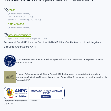
ECOFINANCE IFN S.A.. Este participantă la sistemul S.C. Biroul de Credit S.A.
*7788
(număr cu tarif normal)
Luni - Vineri (8:00 - 19:00)
Sâmbătă - Duminică (9:00 - 18:00)
0316 400 600
(număr cu tarif normal)
info@creditprime.ro
Specialiștii noștri vor lua legătura cu dvs.
Termeni și Condiţii
Politica de Confidentialitate
Politica Cookie
Avertizorii de integritate
Biroul de Credit
Acord ANAF
Calitatea serviciului nostru a fost înalt apreciată în cadrul premiului internațional “Time for
Innovations 2019”
Dyninno FinTech este câștigător al Premiului FinTech Awards organizat de către revista
internațională Wealth & Finance, la categoria „Cea mai bună companie de creditare online din
Europa de Est”
Protecția consumatorului - A.N.P.C.
C.S.A.L.B.