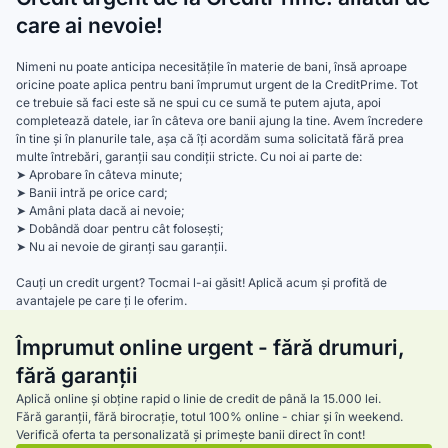
care ai nevoie!
Nimeni nu poate anticipa necesitățile în materie de bani, însă aproape
oricine poate aplica pentru bani împrumut urgent de la CreditPrime. Tot
ce trebuie să faci este să ne spui cu ce sumă te putem ajuta, apoi
completează datele, iar în câteva ore banii ajung la tine. Avem încredere
în tine și în planurile tale, așa că îți acordăm suma solicitată fără prea
multe întrebări, garanții sau condiții stricte. Cu noi ai parte de:
➤ Aprobare în câteva minute;
➤ Banii intră pe orice card;
➤ Amâni plata dacă ai nevoie;
➤ Dobândă doar pentru cât folosești;
➤ Nu ai nevoie de giranți sau garanții.
Cauți un credit urgent? Tocmai l-ai găsit! Aplică acum și profită de
avantajele pe care ți le oferim.
Împrumut online urgent - fără drumuri,
fără garanții
Aplică online și obține rapid o linie de credit de până la 15.000 lei.
Fără garanții, fără birocrație, totul 100% online - chiar și în weekend.
Verifică oferta ta personalizată și primește banii direct în cont!