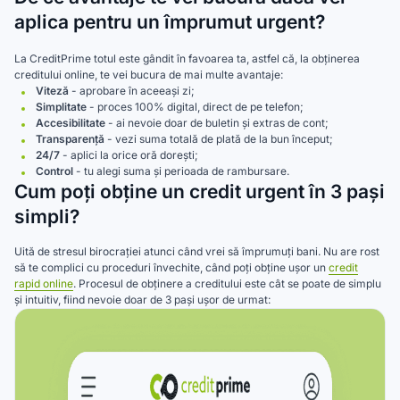
aplica pentru un împrumut urgent?
La CreditPrime totul este gândit în favoarea ta, astfel că, la obținerea
creditului online, te vei bucura de mai multe avantaje:
Viteză
- aprobare în aceeași zi;
Simplitate
- proces 100% digital, direct de pe telefon;
Accesibilitate
- ai nevoie doar de buletin și extras de cont;
Transparență
- vezi suma totală de plată de la bun început;
24/7
- aplici la orice oră dorești;
Control
- tu alegi suma și perioada de rambursare.
Cum poți obține un credit urgent în 3 pași
simpli?
Uită de stresul birocrației atunci când vrei să împrumuți bani. Nu are rost
să te complici cu proceduri învechite, când poți obține ușor un
credit
rapid online
. Procesul de obținere a creditului este cât se poate de simplu
și intuitiv, fiind nevoie doar de 3 pași ușor de urmat: