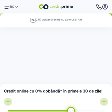
RO
24/7 asistență online cu ajutorul lui Alin
Credit online cu 0% dobândă* în primele 30 de zile!