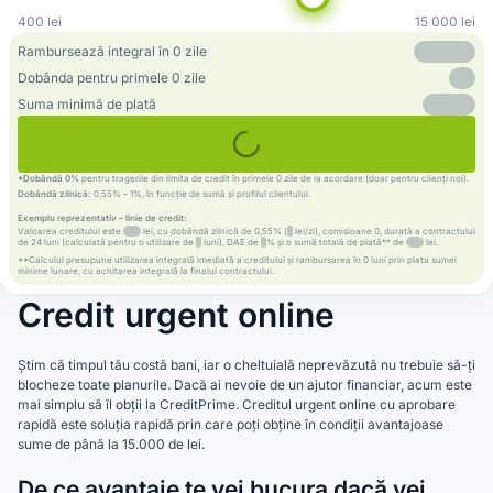
400
lei
15 000
lei
Rambursează integral în 0 zile
Dobânda pentru primele 0 zile
Suma minimă de plată
*Dobândă 0%
pentru tragerile din limita de credit în primele 0 zile de la acordare (doar pentru clienți noi).
Dobândă zilnică:
0,55% – 1%, în funcție de sumă și profilul clientului.
Exemplu reprezentativ – linie de credit:
Valoarea creditului este
lei, cu dobândă zilnică de 0,55% (
lei/zi), comisioane 0, durată a contractului
de 24 luni (calculată pentru o utilizare de
luni), DAE de
% și o sumă totală de plată** de
lei.
**Calculul presupune utilizarea integrală imediată a creditului și rambursarea în 0 luni prin plata sumei
minime lunare, cu achitarea integrală la finalul contractului.
Credit urgent online
Știm că timpul tău costă bani, iar o cheltuială neprevăzută nu trebuie să-ți
blocheze toate planurile. Dacă ai nevoie de un ajutor financiar, acum este
mai simplu să îl obții la CreditPrime. Creditul urgent online cu aprobare
rapidă este soluția rapidă prin care poți obține în condiții avantajoase
sume de până la 15.000 de lei.
De ce avantaje te vei bucura dacă vei