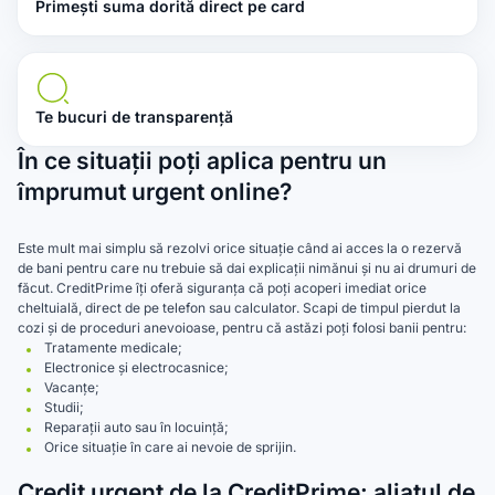
Primești suma dorită direct pe card
Te bucuri de transparență
În ce situații poți aplica pentru un
împrumut urgent online?
Este mult mai simplu să rezolvi orice situație când ai acces la o rezervă
de bani pentru care nu trebuie să dai explicații nimănui și nu ai drumuri de
făcut. CreditPrime îți oferă siguranța că poți acoperi imediat orice
cheltuială, direct de pe telefon sau calculator. Scapi de timpul pierdut la
cozi și de proceduri anevoioase, pentru că astăzi poți folosi banii pentru:
Tratamente medicale;
Electronice și electrocasnice;
Vacanțe;
Studii;
Reparații auto sau în locuință;
Orice situație în care ai nevoie de sprijin.
Credit urgent de la CreditPrime: aliatul de