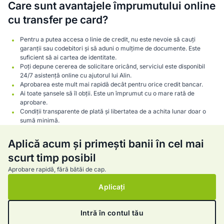
Care sunt avantajele împrumutului online
cu transfer pe card?
Pentru a putea accesa o linie de credit, nu este nevoie să cauți
garanții sau codebitori și să aduni o mulțime de documente. Este
suficient să ai cartea de identitate.
Poți depune cererea de solicitare oricând, serviciul este disponibil
24/7 asistență online cu ajutorul lui Alin.
Aprobarea este mult mai rapidă decât pentru orice credit bancar.
Ai toate șansele să îl obții. Este un împrumut cu o mare rată de
aprobare.
Condiții transparente de plată și libertatea de a achita lunar doar o
sumă minimă.
Aplică acum și primești banii în cel mai
scurt timp posibil
Aprobare rapidă, fără bătăi de cap.
Aplicați
Intră în contul tău