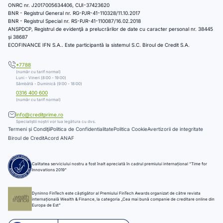
ONRC nr. J2017005634406, CUI-37423620
BNR - Registrul General nr. RG-PJR-41-110328/11.10.2017
BNR - Registrul Special nr. RS-PJR-41-110087/16.02.2018
ANSPDCP, Registrul de evidenţă a prelucrărilor de date cu caracter personal nr. 38445
și 38687
ECOFINANCE IFN S.A.. Este participantă la sistemul S.C. Biroul de Credit S.A.
*7788
(număr cu tarif normal)
Luni - Vineri (8:00 - 19:00)
Sâmbătă - Duminică (9:00 - 18:00)
0316 400 600
(număr cu tarif normal)
info@creditprime.ro
Specialiștii noștri vor lua legătura cu dvs.
Termeni și Condiţii
Politica de Confidentialitate
Politica Cookie
Avertizorii de integritate
Biroul de Credit
Acord ANAF
Calitatea serviciului nostru a fost înalt apreciată în cadrul premiului internațional “Time for
Innovations 2019”
Dyninno FinTech este câștigător al Premiului FinTech Awards organizat de către revista
internațională Wealth & Finance, la categoria „Cea mai bună companie de creditare online din
Europa de Est”