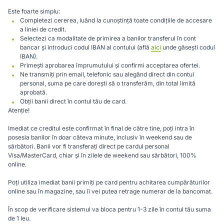
Este foarte simplu:
Completezi cererea, luând la cunoștință toate condițiile de accesare
a liniei de credit.
Selectezi ca modalitate de primirea a banilor transferul în cont
bancar și introduci codul IBAN al contului (află
aici
unde găsești codul
IBAN).
Primești aprobarea împrumutului și confirmi acceptarea ofertei.
Ne transmiți prin email, telefonic sau alegând direct din contul
personal, suma pe care dorești să o transferăm, din total limită
aprobată.
Obții banii direct în contul tău de card.
Atenție!
Imediat ce creditul este confirmat în final de către tine, poți intra în
posesia banilor în doar câteva minute, inclusiv în weekend sau de
sărbători. Banii vor fi transferați direct pe cardul personal
Visa/MasterCard, chiar și în zilele de weekend sau sărbători, 100%
online.
Poți utiliza imediat banii primiți pe card pentru achitarea cumpărăturilor
online sau în magazine, sau îi vei putea retrage numerar de la bancomat.
În scop de verificare sistemul va bloca pentru 1-3 zile în contul tău suma
de 1 leu.