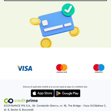
Descarcă aplicația mobilă și ai acces rapid și sigur la creditele tale.
ECOFINANCE IFN S.A., Str. Constantin Ghercu, nr. 1B, The Bridge - Faza III/Clădirea C,
et. 8, Sector 6, Bucuresti.